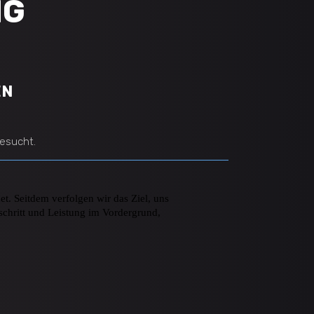
NG
EN
esucht.