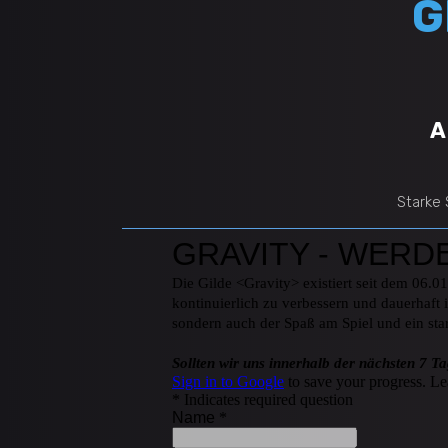
G
A
Starke